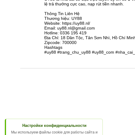
lệ trả thưởng cực cao, nạp rút tiền nhanh.
Thông Tin Liên Hệ
Thương hiệu: UY88
Website: https://uy88.nl/
Email: uy88.nl@gmail.com
Hotline: 0336 195 419
Địa Chỉ: 18 Dân Tộc, Tân Sơn Nhì, Hồ Chí Min
Zipcode: 700000
Hashtags
#uy88 #trang_chu_uy88 #uy88_com #nha_cai_
Настройки конфиденциальности
Мы используем файлы cookie для работы сайта и