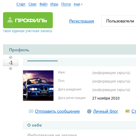
Старт
Свап
Файл
Игры
Почта
еще
Регистрация
Пользователи
твоя единая учетная запись
Профиль
********************
-1
Имя:
(информация скрыта)
Пол:
(информация скрыта)
Дата рождения:
(информация скрыта)
Дата регистрации:
27 ноября 2010
Отправить сообщение
Личный блог
Ст
О себе
Информация не указана.