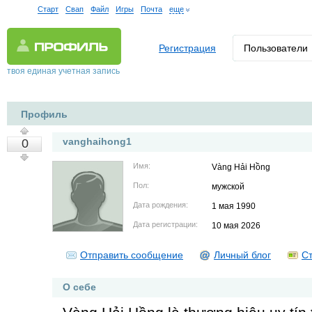
Старт
Свап
Файл
Игры
Почта
еще
Регистрация
Пользователи
твоя единая учетная запись
Профиль
vanghaihong1
0
Имя:
Vàng Hải Hồng
Пол:
мужской
Дата рождения:
1 мая 1990
Дата регистрации:
10 мая 2026
Отправить сообщение
Личный блог
Ст
О себе