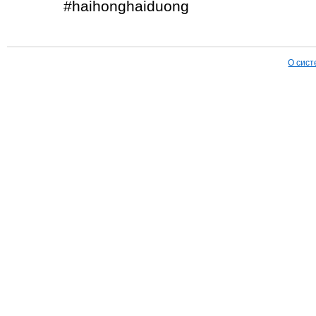
#haihonghaiduong
О сист