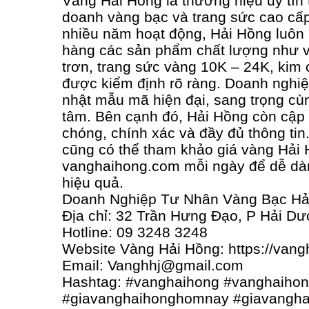
Vàng Hải Hồng là thương hiệu uy tín 
doanh vàng bạc và trang sức cao cấp
nhiều năm hoạt động, Hải Hồng luôn
hàng các sản phẩm chất lượng như v
trơn, trang sức vàng 10K – 24K, kim
được kiểm định rõ ràng. Doanh nghi
nhật mẫu mã hiện đại, sang trọng cùn
tâm. Bên cạnh đó, Hải Hồng còn cập
chóng, chính xác và đầy đủ thông tin
cũng có thể tham khảo giá vàng Hải H
vanghaihong.com mỗi ngày để dễ dàn
hiệu quả.
Doanh Nghiệp Tư Nhân Vàng Bạc Hả
Địa chỉ: 32 Trần Hưng Đạo, P Hải D
Hotline: 09 3248 3248
Website Vàng Hải Hồng: https://van
Email: Vanghhj@gmail.com
Hashtag: #vanghaihong #vanghaiho
#giavanghaihonghomnay #giavangha