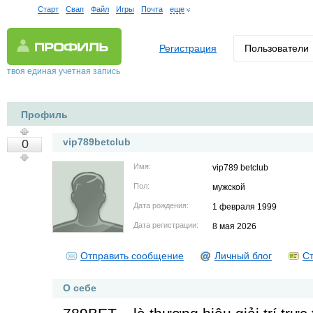
Старт
Свап
Файл
Игры
Почта
еще
Регистрация
Пользователи
твоя единая учетная запись
Профиль
vip789betclub
0
Имя:
vip789 betclub
Пол:
мужской
Дата рождения:
1 февраля 1999
Дата регистрации:
8 мая 2026
Отправить сообщение
Личный блог
Ст
О себе