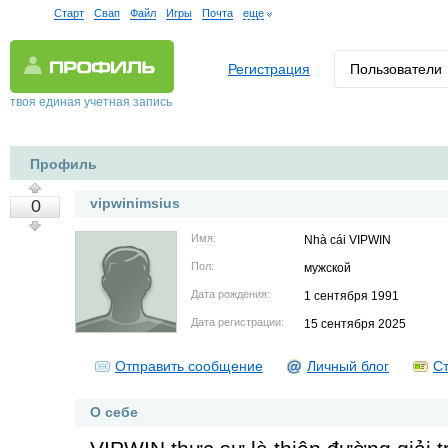
Старт
Свап
Файл
Игры
Почта
еще
Регистрация
Пользователи
твоя единая учетная запись
Профиль
vipwinimsius
0
Имя:
Nhà cái VIPWIN
Пол:
мужской
Дата рождения:
1 сентября 1991
Дата регистрации:
15 сентября 2025
Отправить сообщение
Личный блог
Ст
О себе