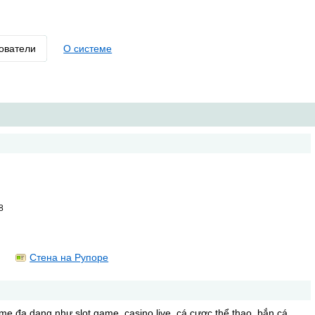
ователи
О системе
8
Стена на Рупоре
me đa dạng như slot game, casino live, cá cược thể thao, bắn cá