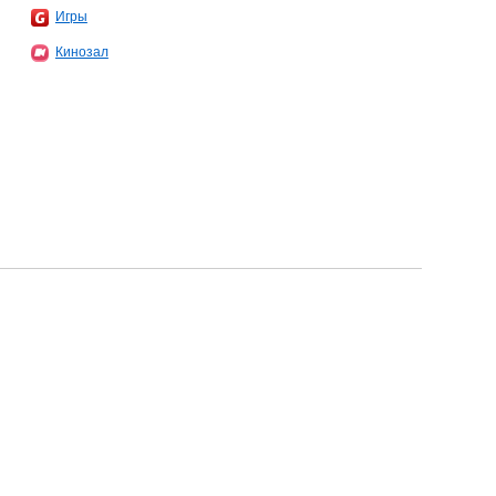
Игры
Кинозал