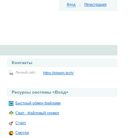
Вход
|
Регистрация
Контакты
Личный сайт:
https://vipwin.tech/
Ресурсы системы «Вход»
Быстрый обмен файлами
Свап - файловый сервер
Старт
Смотри