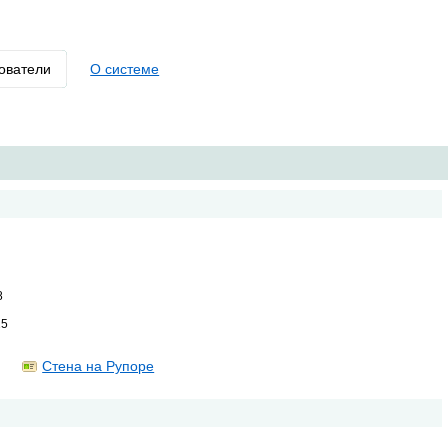
ователи
О системе
8
25
Стена на Рупоре