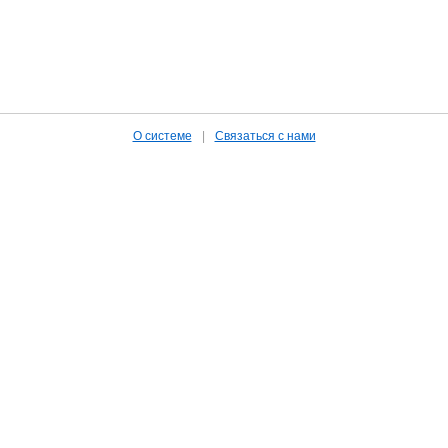
О системе
|
Связаться с нами