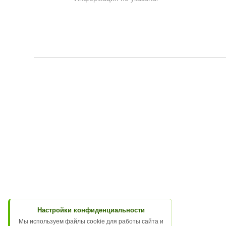
Настройки конфиденциальности
Мы используем файлы cookie для работы сайта и