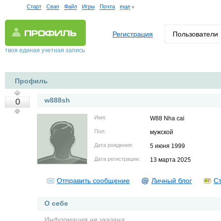
Старт
Свап
Файл
Игры
Почта
еще
Регистрация
Пользователи
твоя единая учетная запись
Профиль
w888sh
0
Имя:
W88 Nha cai
Пол:
мужской
Дата рождения:
5 июня 1999
Дата регистрации:
13 марта 2025
Отправить сообщение
Личный блог
Ст
О себе
Информация не указана.