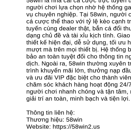
58win là nhà cái cá cược trực tuyến 
người chơi lựa chọn nhờ hệ thống g
vụ chuyên nghiệp. Tại 58win, người c
cá cược thể thao với tỷ lệ kèo cạnh t
tuyến cùng dealer thật, bắn cá đổi t
dạng chủ đề và tài xỉu kịch tính. Gia
thiết kế hiện đại, dễ sử dụng, tối ưu 
mượt mà trên mọi thiết bị. Hệ thống 
bảo an toàn tuyệt đối cho thông tin 
dịch. Ngoài ra, 58win thường xuyên t
trình khuyến mãi lớn, thưởng nạp đầ
và ưu đãi VIP đặc biệt cho thành viên
chăm sóc khách hàng hoạt động 24/7,
người chơi nhanh chóng và tận tâm,
giải trí an toàn, minh bạch và tiện lợi.
Thông tin liên hệ:
Thương hiệu: 58win
Website: https://58win2.us