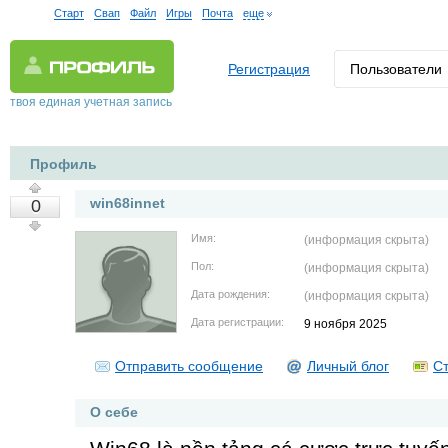
Старт
Свап
Файл
Игры
Почта
еще
Регистрация
Пользователи
твоя единая учетная запись
Профиль
win68innet
0
Имя:
(информация скрыта)
Пол:
(информация скрыта)
Дата рождения:
(информация скрыта)
Дата регистрации:
9 ноября 2025
Отправить сообщение
Личный блог
Ст
О себе