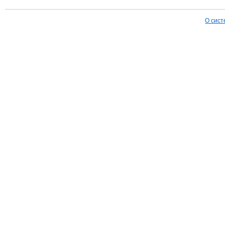
О сист