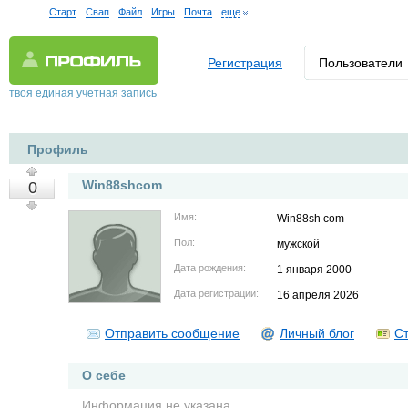
Старт
Свап
Файл
Игры
Почта
еще
Регистрация
Пользователи
твоя единая учетная запись
Профиль
Win88shcom
0
Имя:
Win88sh com
Пол:
мужской
Дата рождения:
1 января 2000
Дата регистрации:
16 апреля 2026
Отправить сообщение
Личный блог
Ст
О себе
Информация не указана.