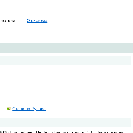
ователи
О системе
Стена на Рупоре
+888K trải nghiệm. Hệ thống bảo mật, nạp rút 1:1. Tham gia ngay!.