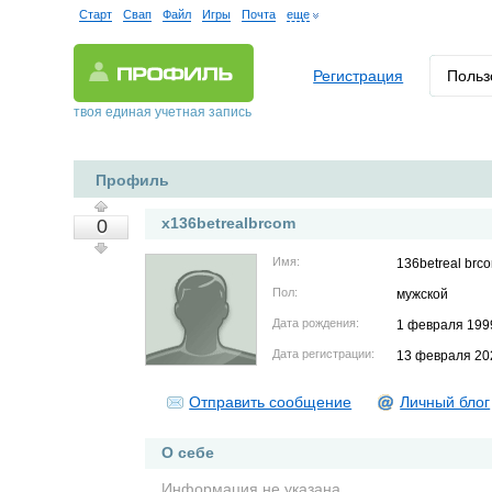
Старт
Свап
Файл
Игры
Почта
еще
Регистрация
Польз
твоя единая учетная запись
Профиль
x136betrealbrcom
0
Имя:
136betreal brc
Пол:
мужской
Дата рождения:
1 февраля 199
Дата регистрации:
13 февраля 20
Отправить сообщение
Личный блог
О себе
Информация не указана.