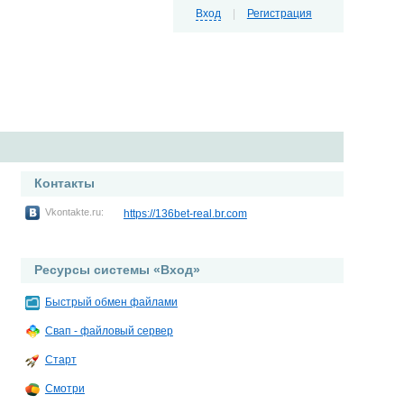
Вход
|
Регистрация
Контакты
Vkontakte.ru:
https://136bet-real.br.com
Ресурсы системы «Вход»
Быстрый обмен файлами
Свап - файловый сервер
Старт
Смотри