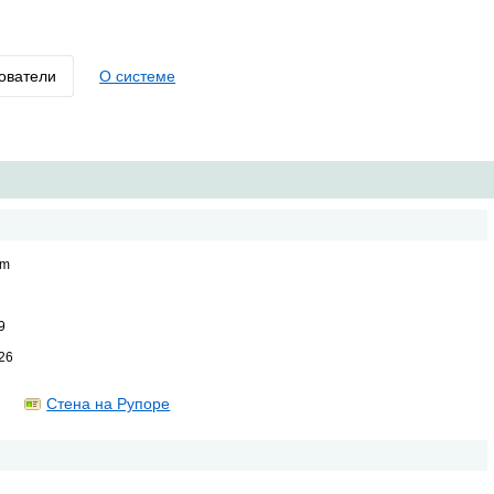
ователи
О системе
om
9
26
Стена на Рупоре