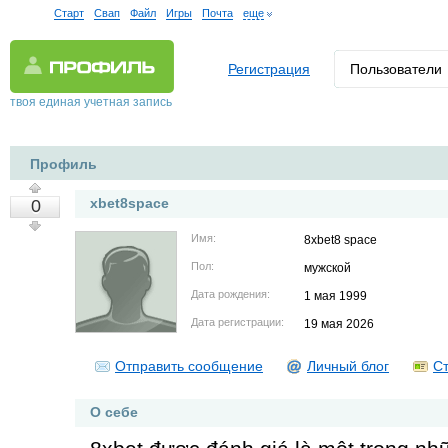
Старт
Свап
Файл
Игры
Почта
еще
Регистрация
Пользователи
твоя единая учетная запись
Профиль
xbet8space
0
Имя:
8xbet8 space
Пол:
мужской
Дата рождения:
1 мая 1999
Дата регистрации:
19 мая 2026
Отправить сообщение
Личный блог
Ст
О себе