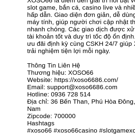
XOSO66 là điểm đến giải trí nổi bật v
slot game, bắn cá, casino live và nh
hấp dẫn. Giao diện đơn giản, dễ dùng 
máy tính, giúp người chơi cập nhật t
nhanh chóng. Các giao dịch được xử 
tài khoản tốt và duy trì tốc độ ổn địn
ưu đãi định kỳ cùng CSKH 24/7 giú
trải nghiệm tiện lợi mỗi ngày.
Thông Tin Liên Hệ
Thương hiệu: XOSO66
Website: https://xoso6686.com/
Email: support@xoso6686.com
Hotline: 0936 728 514
Địa chỉ: 36 Bến Than, Phú Hòa Đông,
Nam
Zipcode: 700000
Hashtags
#xoso66 #xoso66casino #slotgamex