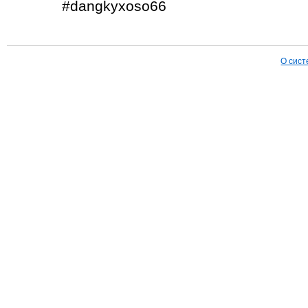
#dangkyxoso66
О сист