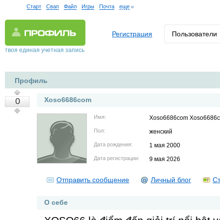
Старт
Свап
Файл
Игры
Почта
еще
Регистрация
Пользователи
твоя единая учетная запись
Профиль
Xoso6686com
0
Имя:
Xoso6686com Xoso6686
Пол:
женский
Дата рождения:
1 мая 2000
Дата регистрации:
9 мая 2026
Отправить сообщение
Личный блог
Ст
О себе