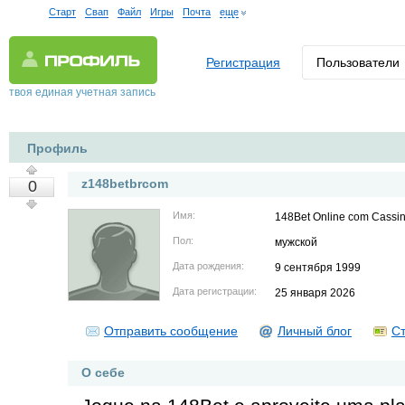
Старт
Свап
Файл
Игры
Почта
еще
Регистрация
Пользователи
твоя единая учетная запись
Профиль
z148betbrcom
0
Имя:
148Bet Online com Cassi
Пол:
мужской
Дата рождения:
9 сентября 1999
Дата регистрации:
25 января 2026
Отправить сообщение
Личный блог
Ст
О себе