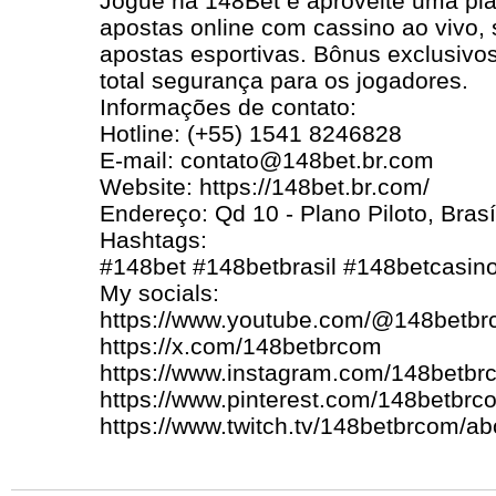
Jogue na 148Bet e aproveite uma pl
apostas online com cassino ao vivo,
apostas esportivas. Bônus exclusivo
total segurança para os jogadores.
Informações de contato:
Hotline: (+55) 1541 8246828
E-mail: contato@148bet.br.com
Website: https://148bet.br.com/
Endereço: Qd 10 - Plano Piloto, Brasíl
Hashtags:
#148bet #148betbrasil #148betcasino
My socials:
https://www.youtube.com/@148betb
https://x.com/148betbrcom
https://www.instagram.com/148betbr
https://www.pinterest.com/148betbrco
https://www.twitch.tv/148betbrcom/ab