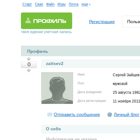
Старт
Свап
Файл
Игры
Почта
еще
Регистрация
Польз
твоя единая учетная запись
Профиль
zaitsev2
0
Имя:
Сергей Зайцев
Пол:
мужской
Дата рождения:
25 августа 198
Дата регистрации:
11 ноября 201
Отправить сообщение
Личный блог
О себе
Информация не указана.