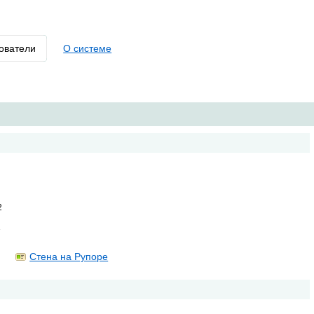
ователи
О системе
2
1
Стена на Рупоре