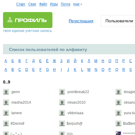
Старт
Свап
Файл
Игры
Почта
еще
Регистрация
Пользователи
твоя единая учетная запись
Список пользователей по алфавиту
А
Б
В
Г
Д
Е
Ё
Ж
З
И
Й
К
Л
М
Н
О
П
Р
С
A
B
C
D
E
F
G
H
I
J
K
L
M
N
O
P
Q
R
S
0..9
genn
pointbreak22
ibragi
masha2014
misav2010
oksana
tanere
viktoriaaa
yura-ba
#Denis#
$erjozh@
$la$te
(←*←)
)))))
********