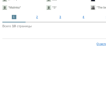
*Malinka*
*S*
*The be
1
2
3
4
Всего
10
страницы
О сист