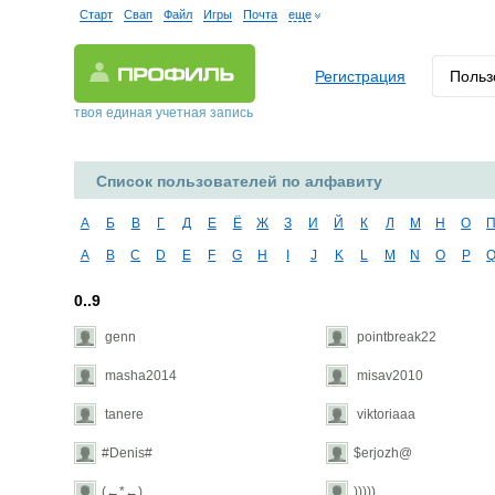
Старт
Свап
Файл
Игры
Почта
еще
Регистрация
Польз
твоя единая учетная запись
Список пользователей по алфавиту
А
Б
В
Г
Д
Е
Ё
Ж
З
И
Й
К
Л
М
Н
О
A
B
C
D
E
F
G
H
I
J
K
L
M
N
O
P
0..9
genn
pointbreak22
masha2014
misav2010
tanere
viktoriaaa
#Denis#
$erjozh@
(←*←)
)))))