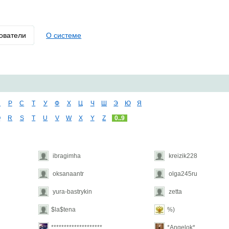
ователи
О системе
П
Р
С
Т
У
Ф
Х
Ц
Ч
Ш
Э
Ю
Я
Q
R
S
T
U
V
W
X
Y
Z
0..9
ibragimha
kreizik228
oksanaantr
olga245ru
yura-bastrykin
zetta
$la$tena
%)
********************
*Angelok*