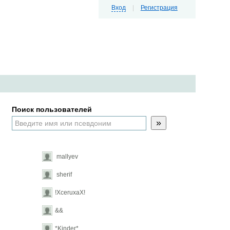
Вход
|
Регистрация
Поиск пользователей
»
mallyev
sherif
!ХсеruхаХ!
&&
*Kinder*