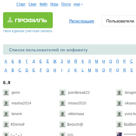
Старт
Свап
Файл
Игры
Почта
еще
Регистрация
Пользователи
твоя единая учетная запись
Список пользователей по алфавиту
А
Б
В
Г
Д
Е
Ё
Ж
З
И
Й
К
Л
М
Н
О
П
Р
С
A
B
C
D
E
F
G
H
I
J
K
L
M
N
O
P
Q
R
S
0..9
genn
pointbreak22
ibragi
masha2014
misav2010
oksana
tanere
viktoriaaa
yura-ba
#Denis#
$erjozh@
$la$te
(←*←)
)))))
********