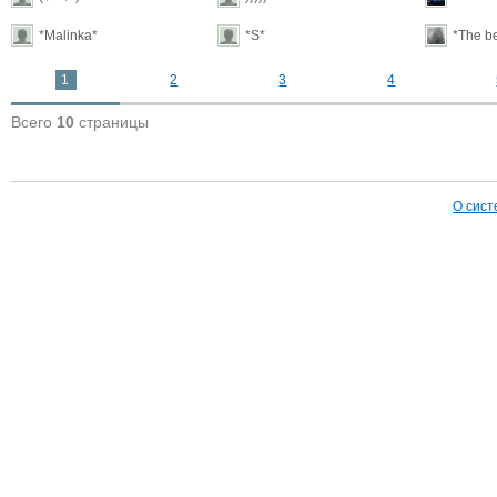
*Malinka*
*S*
*The be
1
2
3
4
Всего
10
страницы
О сист