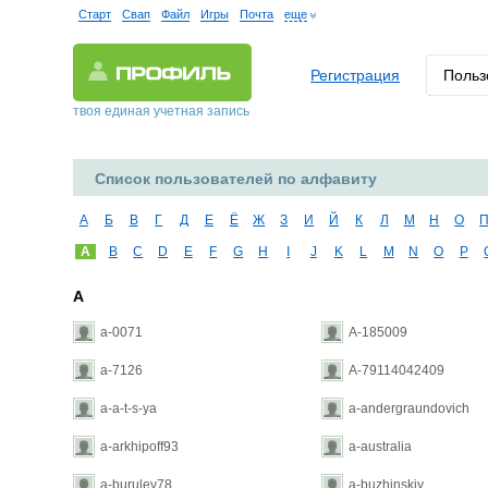
Старт
Свап
Файл
Игры
Почта
еще
Регистрация
Польз
твоя единая учетная запись
Список пользователей по алфавиту
А
Б
В
Г
Д
Е
Ё
Ж
З
И
Й
К
Л
М
Н
О
A
B
C
D
E
F
G
H
I
J
K
L
M
N
O
P
A
a-0071
A-185009
a-7126
A-79114042409
a-a-t-s-ya
a-andergraundovich
a-arkhipoff93
a-australia
a-burulev78
a-buzhinskiy