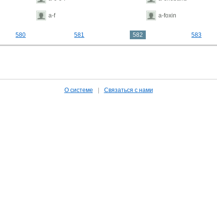
a-f
a-foxin
580
581
582
583
О системе
|
Связаться с нами