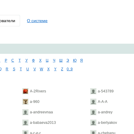
ователи
О системе
П
Р
С
Т
У
Ф
Х
Ц
Ч
Ш
Э
Ю
Я
Q
R
S
T
U
V
W
X
Y
Z
0..9
A-2Rivers
a-543789
a-960
A-A-A
a-andreevnaa
a-andrey
a-babaeva2013
a-berlyakov
a-c-e-r
a-chebanu