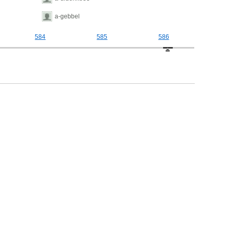
a-gebbel
584
585
586