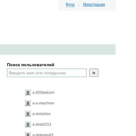
Вход
|
Регистрация
Поиск пользователей
»
a-655betcom
a-a-machnev
a-anisimov
a-blok2013
a-didenko83