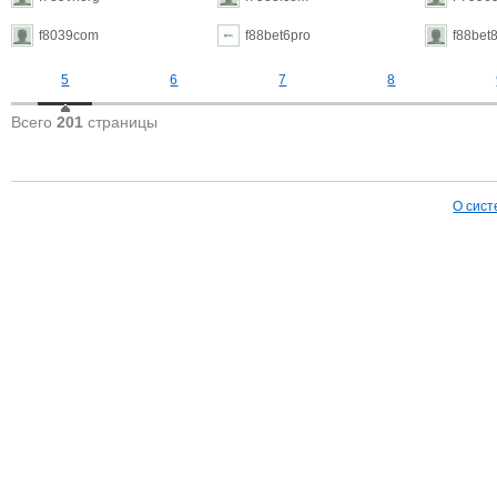
f8039com
f88bet6pro
f88bet
5
6
7
8
Всего
201
страницы
О сист