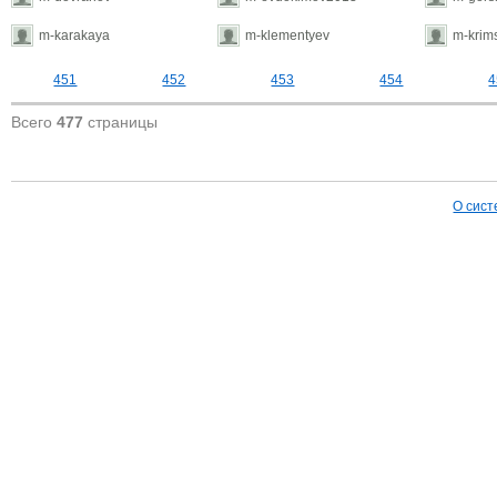
m-karakaya
m-klementyev
m-krim
451
452
453
454
4
Всего
477
страницы
О сист