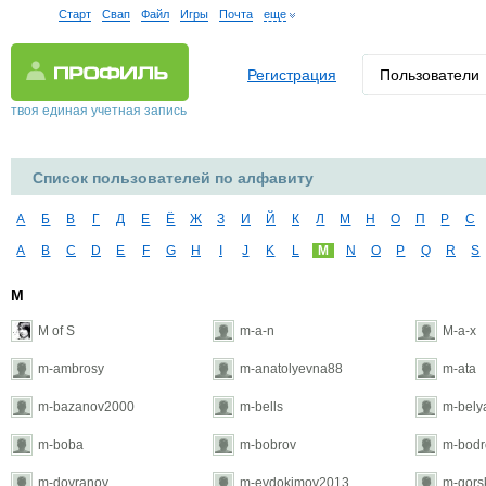
Старт
Свап
Файл
Игры
Почта
еще
Регистрация
Пользователи
твоя единая учетная запись
Список пользователей по алфавиту
А
Б
В
Г
Д
Е
Ё
Ж
З
И
Й
К
Л
М
Н
О
П
Р
С
A
B
C
D
E
F
G
H
I
J
K
L
M
N
O
P
Q
R
S
M
M of S
m-a-n
M-a-x
m-ambrosy
m-anatolyevna88
m-ata
m-bazanov2000
m-bells
m-bely
m-boba
m-bobrov
m-bodr
m-dovranov
m-evdokimov2013
m-gors