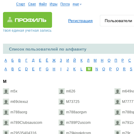
Старт
Свап
Файл
Игры
Почта
еще
Регистрация
Пользователи
твоя единая учетная запись
Список пользователей по алфавиту
А
Б
В
Г
Д
Е
Ё
Ж
З
И
Й
К
Л
М
Н
О
П
Р
С
A
B
C
D
E
F
G
H
I
J
K
L
M
N
O
P
Q
R
S
M
m5x
m626
m649v
m69clexuz
M73725
M7777
m788aorg
m788aorgvn
m788s
m789Clubsauscom
m789P2uscom
m7911
m79535404316
m79kingkdcom
m79r