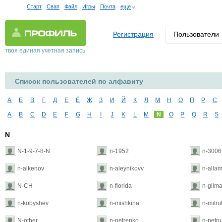
Старт
Свап
Файл
Игры
Почта
еще
Регистрация
Пользователи
твоя единая учетная запись
Список пользователей по алфавиту
А
Б
В
Г
Д
Е
Ё
Ж
З
И
Й
К
Л
М
Н
О
П
Р
С
A
B
C
D
E
F
G
H
I
J
K
L
M
N
O
P
Q
R
S
N
N-1-9-7-8-N
n-1952
n-300
n-aikenov
n-aleynikovv
n-alla
N-CH
n-florida
n-gilm
n-kobyshev
n-mishkina
n-mitr
N-other
n-petrenko
n-petru