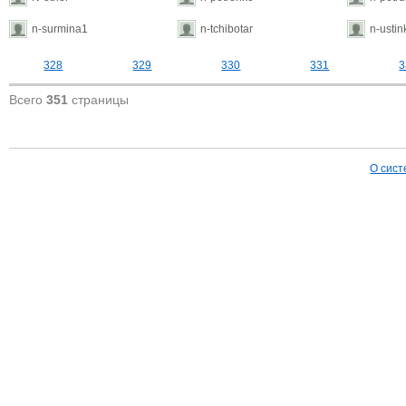
n-surmina1
n-tchibotar
n-ustin
328
329
330
331
3
Всего
351
страницы
О сист