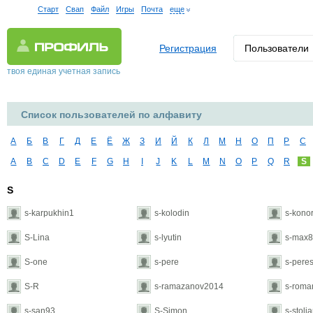
Старт
Свап
Файл
Игры
Почта
еще
Регистрация
Пользователи
твоя единая учетная запись
Список пользователей по алфавиту
А
Б
В
Г
Д
Е
Ё
Ж
З
И
Й
К
Л
М
Н
О
П
Р
С
A
B
C
D
E
F
G
H
I
J
K
L
M
N
O
P
Q
R
S
S
s-karpukhin1
s-kolodin
s-kono
S-Lina
s-lyutin
s-max
S-one
s-pere
s-pere
S-R
s-ramazanov2014
s-roma
s-san93
S-Simon
s-stoli