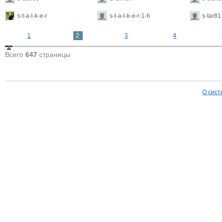
s-t-a-l-k-e-r
s-t-a-l-k-e-r-1-6
s-tar81
1
2
3
4
Всего
647
страницы
О сист