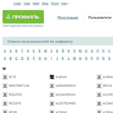
Старт
Свап
Файл
Игры
Почта
еще
Регистрация
Пользователи
твоя единая учетная запись
Список пользователей по алфавиту
А
Б
В
Г
Д
Е
Ё
Ж
З
И
Й
К
Л
М
Н
О
П
Р
С
A
B
C
D
E
F
G
H
I
J
K
L
M
N
O
P
Q
R
S
W
W-15
w-ghost
w.s0ka
W0679887146
w0894006914
W0r1d
W112532
w11win68com
w1234
W12sf78
w1357924680
w13wi
W188
w188ad
w188a