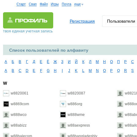
Старт
Свап
Файл
Игры
Почта
еще
Регистрация
Пользователи
твоя единая учетная запись
Список пользователей по алфавиту
А
Б
В
Г
Д
Е
Ё
Ж
З
И
Й
К
Л
М
Н
О
П
Р
С
A
B
C
D
E
F
G
H
I
J
K
L
M
N
O
P
Q
R
S
W
w8820061
w8820087
w8821
w8869com
w886org
w888o
w888wco
w888wme
w88ab
w88abizz
w88aexpress
w88ail
w88balecom
w88bangladeshlv
w88ba