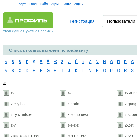
Старт
Свап
Файл
Игры
Почта
еще
Регистрация
Пользователи
твоя единая учетная запись
Список пользователей по алфавиту
А
Б
В
Г
Д
Е
Ё
Ж
З
И
Й
К
Л
М
Н
О
П
Р
С
A
B
C
D
E
F
G
H
I
J
K
L
M
N
O
P
Q
R
S
Z
z-1
z-3
z-5015
z-city-bis
z-dorin
z-gang
z-ryazantsev
z-semenova
z-super
z-y
z-z-z-z
Z-Zet
z.kirakosian1989
z01101992
z029