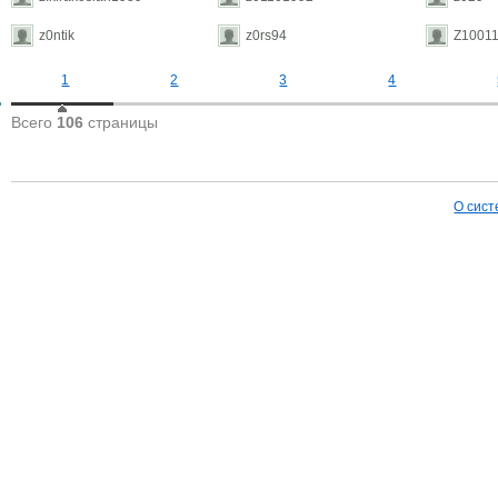
z0ntik
z0rs94
Z1001
1
2
3
4
Всего
106
страницы
О сист