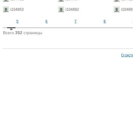
i104853
i104892
i10489
5
6
7
8
Всего
352
страницы
О сист