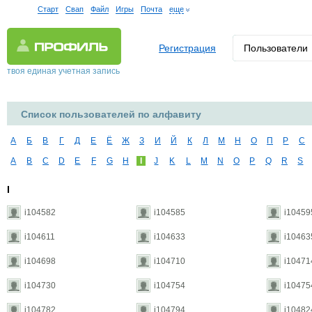
Старт
Свап
Файл
Игры
Почта
еще
Регистрация
Пользователи
твоя единая учетная запись
Список пользователей по алфавиту
А
Б
В
Г
Д
Е
Ё
Ж
З
И
Й
К
Л
М
Н
О
П
Р
С
A
B
C
D
E
F
G
H
I
J
K
L
M
N
O
P
Q
R
S
I
i104582
i104585
i10459
i104611
i104633
i10463
i104698
i104710
i10471
i104730
i104754
i10475
i104782
i104794
i10482