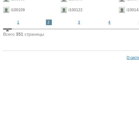
i100109
i100122
i10014
1
2
3
4
Всего
351
страницы
О сист