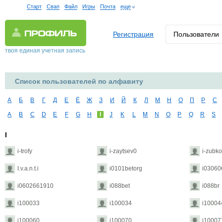
Старт
Свап
Файл
Игры
Почта
еще
Регистрация
Пользователи
твоя единая учетная запись
Список пользователей по алфавиту
А
Б
В
Г
Д
Е
Ё
Ж
З
И
Й
К
Л
М
Н
О
П
Р
С
A
B
C
D
E
F
G
H
I
J
K
L
M
N
O
P
Q
R
S
I
i-trofy
i-zaytsev0
i-zubk
I.v.a.n.t.i
i0101betorg
i03060
i0602661910
i088bet
i088br
i100033
i100034
i10004
i100060
i100070
i10007