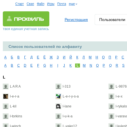
Старт
Свап
Файл
Игры
Почта
еще
Регистрация
Пользователи
твоя единая учетная запись
Список пользователей по алфавиту
А
Б
В
Г
Д
Е
Ё
Ж
З
И
Й
К
Л
М
Н
О
П
Р
С
A
B
C
D
E
F
G
H
I
J
K
L
M
N
O
P
Q
R
S
L
L A R A
l-313
L-987
l-e-r-a
L-e-r-y-s-a
l-e-x
L-kil
l-lane
l-rykal
l-torkins
l-u-k-a
l-vara
l-winch
L-yako12
l.kule