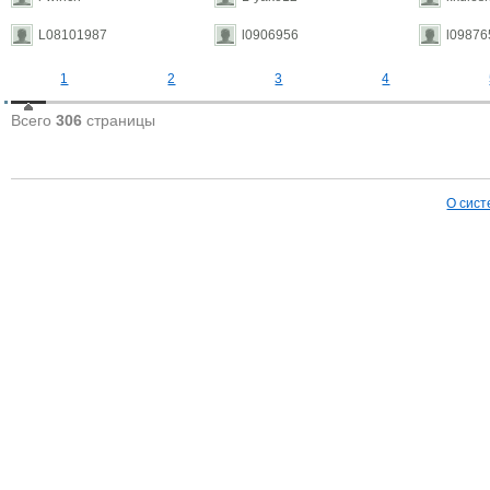
L08101987
l0906956
l09876
1
2
3
4
Всего
306
страницы
О сист