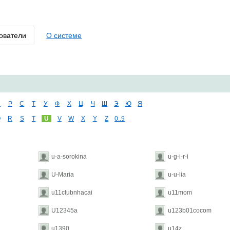
ователи
О системе
П
Р
С
Т
У
Ф
Х
Ц
Ч
Ш
Э
Ю
Я
Q
R
S
T
U
V
W
X
Y
Z
0..9
u-a-sorokina
u-g-i-r-i
U-Maria
u-u-lia
u11clubnhacai
u11mom
U12345a
u123b01cocom
u1390
u14z