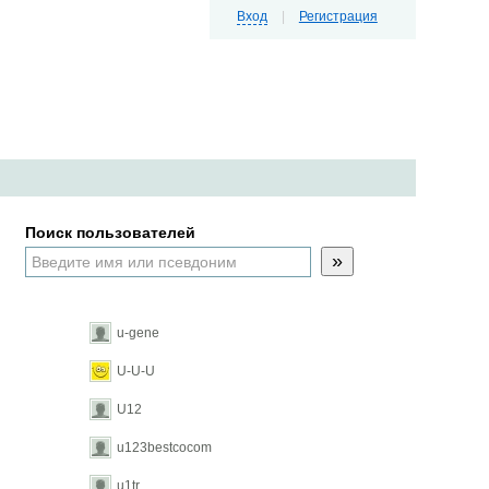
Вход
|
Регистрация
Поиск пользователей
»
u-gene
U-U-U
U12
u123bestcocom
u1tr