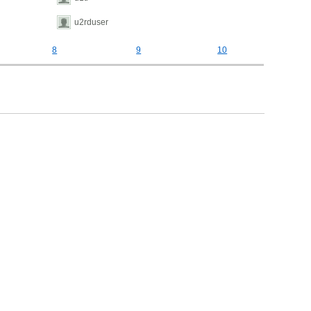
u2rduser
8
9
10