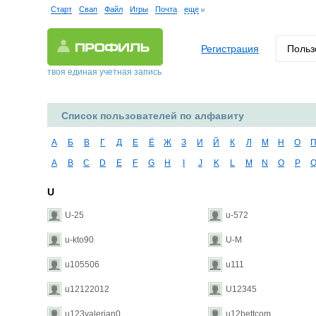
Старт
Свап
Файл
Игры
Почта
еще
Регистрация
Польз
твоя единая учетная запись
Список пользователей по алфавиту
А
Б
В
Г
Д
Е
Ё
Ж
З
И
Й
К
Л
М
Н
О
A
B
C
D
E
F
G
H
I
J
K
L
M
N
O
P
U
U-25
u-572
u-kto90
U-M
u105506
u111
u12122012
U12345
u123valerian0
u12bettcom