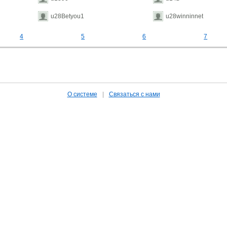
u28Betyou1
u28winninnet
4
5
6
7
О системе
|
Связаться с нами