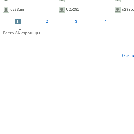
u233um
U25281
u28Bet
1
2
3
4
Всего
86
страницы
О сист