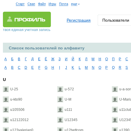
Старт
Свап
Файл
Игры
Почта
еще
Регистрация
Пользователи
твоя единая учетная запись
Список пользователей по алфавиту
А
Б
В
Г
Д
Е
Ё
Ж
З
И
Й
К
Л
М
Н
О
П
Р
С
A
B
C
D
E
F
G
H
I
J
K
L
M
N
O
P
Q
R
S
U
U-25
u-572
u-a-so
u-kto90
U-M
U-Mari
u105506
u111
u11clu
u12122012
U12345
U1234
u123valerian0
u12bettcom
u1390