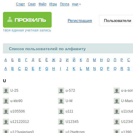
Старт
Свап
Файл
Игры
Почта
еще
Регистрация
Пользователи
твоя единая учетная запись
Список пользователей по алфавиту
А
Б
В
Г
Д
Е
Ё
Ж
З
И
Й
К
Л
М
Н
О
П
Р
С
A
B
C
D
E
F
G
H
I
J
K
L
M
N
O
P
Q
R
S
U
U-25
u-572
u-a-so
u-kto90
U-M
U-Mari
u105506
u111
u11clu
u12122012
U12345
U1234
u123valerian0
u12bettcom
u1390