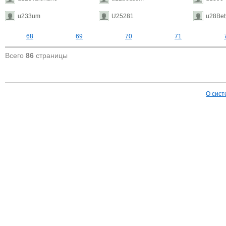
u233um
U25281
u28Bet
68
69
70
71
Всего
86
страницы
О сист