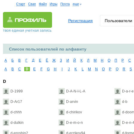
Старт
Свап
Файл
Игры
Почта
еще
Регистрация
Пользователи
твоя единая учетная запись
Список пользователей по алфавиту
А
Б
В
Г
Д
Е
Ё
Ж
З
И
Й
К
Л
М
Н
О
П
Р
С
A
B
C
D
E
F
G
H
I
J
K
L
M
N
O
P
Q
R
S
D
D-1999
D-A-N-I-L-A
D-a-r-e
D-Ar17
D-arvin
d-b
d-chhh
d-chirikov
d-doo
d-dulkin
D-e-m-o-n
D-e-n-4
d-eroshin2
d-erzikov94
d-forma