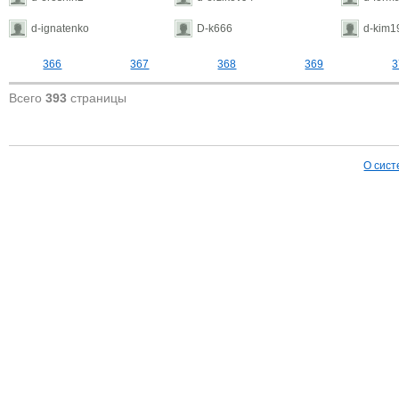
d-ignatenko
D-k666
d-kim1
366
367
368
369
3
Всего
393
страницы
О сист